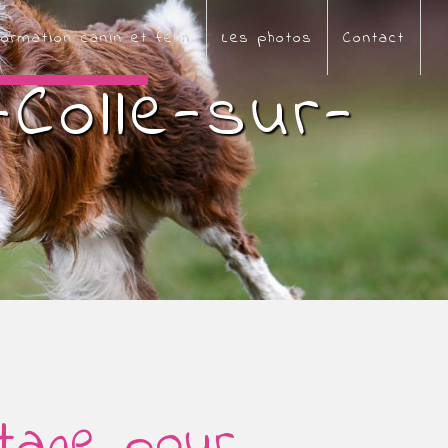
ormation canin et félin
Les photos
Contact
-Colle-sur-
ttage pour