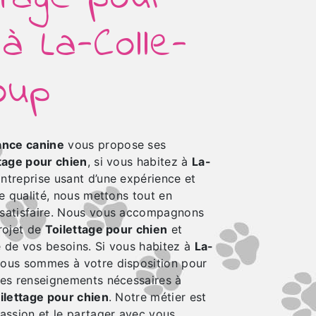
 à La-Colle-
oup
nce canine
vous propose ses
tage pour chien
, si vous habitez à
La-
Entreprise usant d’une expérience et
de qualité, nous mettons tout en
 satisfaire. Nous vous accompagnons
rojet de
Toilettage pour chien
et
 de vos besoins. Si vous habitez à
La-
nous sommes à votre disposition pour
les renseignements nécessaires à
ilettage pour chien
. Notre métier est
passion et le partager avec vous