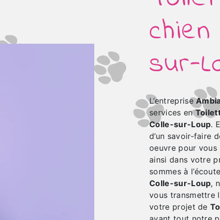
chien
sur-L
L’entreprise
Ambia
services en
Toilet
Colle-sur-Loup
. 
d’un savoir-faire 
oeuvre pour vous
ainsi dans votre p
sommes à l’écoute
Colle-sur-Loup
, 
vous transmettre 
votre projet de
To
avant tout notre 