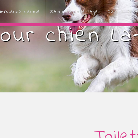
Ambiance canine
Salon de toilettage
Centre de F
our chien La
Toile