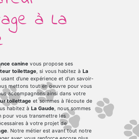
ttage à La
e
nce canine
vous propose ses
teur toilettage
, si vous habitez à
La
e usant d’une expérience et d’un savoir-
 nous mettons tout en oeuvre pour vous
vous accompagnons ainsi dans votre
ur toilettage
et sommes à l’écoute de
ous habitez à
La Gaude
, nous sommes
n pour vous transmettre les
cessaires à votre projet de
age
. Notre métier est avant tout notre
tager avec vous renforce encore plus