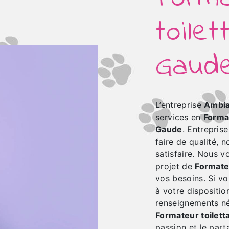
toile
Gaud
L’entreprise
Ambia
services en
Forma
Gaude
. Entrepris
faire de qualité,
satisfaire. Nous 
projet de
Formate
vos besoins. Si v
à votre dispositio
renseignements né
Formateur toilett
passion et le par