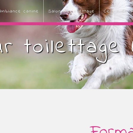
Ambiance canine
Salon de toilettage
Centre de F
r toilettage
Form